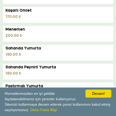
Kaşarlı Omlet
170.00 ₺
Menemen
200.00 ₺
Sahanda Yumurta
150.00 ₺
Sahanda Peynirli Yumurta
150.00 ₺
Pastırmalı Yumurta
250.00 ₺
Hizmetlerimizden en iyi şekilde
Devam!
faydalanabilmeniz için çerezler kullanıyoruz.
Sitemizi kullanmaya devam ederek çerez kullanımını kabul etmiş
Kavurmalı Yumurta
sayılıyorsunuz.
Daha Fazla Bilgi
250.00 ₺