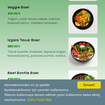
Veggie Bowl
400.00 ₺
Yoğurt, yulaf, kinoa, kabak, mantar,
basmati pirinç, meksika fasülyesi,
fesleğen, baby havuç, baby turp,
avokado
Izgara Tavuk Bowl
380.00 ₺
Tavuk bonfile, maskolin, arpacık soğan,
basmati pirinç, patates püresi, mantar,
köz kapya biberi, köz çeri domates,
baby havuç
Beef Bonfile Bowl
430.00 ₺
Hizmetlerimizden en iyi şekilde
Devam!
Dana bonfile, küp patates, susam, demi
glace, basmati pirinç, arpacık soğan,
faydalanabilmeniz için çerezler kullanıyoruz.
mantar, baby havuç, karalahana
Sitemizi kullanmaya devam ederek çerez kullanımını kabul etmiş
coleslaw, ızgara hellim, roka
sayılıyorsunuz.
Daha Fazla Bilgi