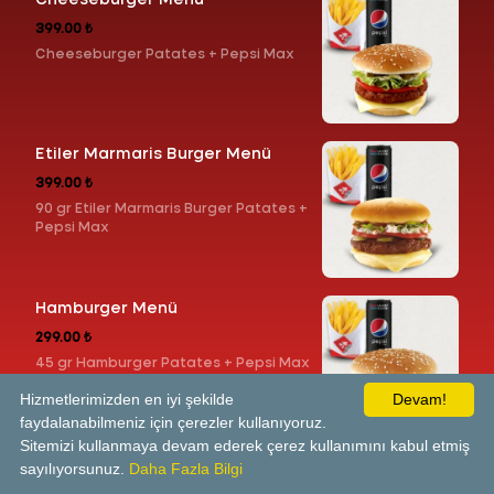
Cheeseburger Menü
399.00 ₺
Cheeseburger Patates + Pepsi Max
Etiler Marmaris Burger Menü
399.00 ₺
90 gr Etiler Marmaris Burger Patates +
Pepsi Max
Hamburger Menü
299.00 ₺
45 gr Hamburger Patates + Pepsi Max
Hizmetlerimizden en iyi şekilde
Devam!
faydalanabilmeniz için çerezler kullanıyoruz.
Sitemizi kullanmaya devam ederek çerez kullanımını kabul etmiş
Tavuk Burger Menü
sayılıyorsunuz.
Daha Fazla Bilgi
269.00 ₺