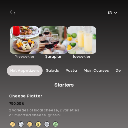
EN
Yiyecekler
Şaraplar
İçecekler
es
Hot Appetizers
Salads
Pasta
Main Courses
Desse
Starters
Cheese Platter
750.00 ₺
2 varieties of local cheese, 2 varieties
of imported cheese. grissini
breadsticks, dried fruits, seasonal
fruits, mixed nuts, jam