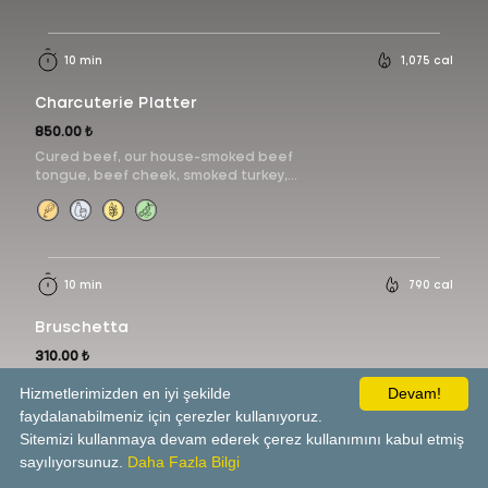
10 min
1,075 cal
Charcuterie Platter
850.00 ₺
Cured beef, our house-smoked beef
tongue, beef cheek, smoked turkey,
blackthorn plum sauce, dried fruits,
seasonal fruits, and mixed nuts.
10 min
790 cal
Bruschetta
310.00 ₺
Tomatoes, mozzarella, seasonal
Hizmetlerimizden en iyi şekilde
Devam!
oregano or basil, and extra virgin olive
faydalanabilmeniz için çerezler kullanıyoruz.
oil.
Sitemizi kullanmaya devam ederek çerez kullanımını kabul etmiş
sayılıyorsunuz.
Daha Fazla Bilgi