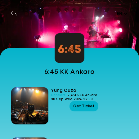
EN
6:45 KK Ankara
Yung Ouzo
-
Concert
6:45 KK Ankara
30 Sep Wed 2026 22:00
Get Ticket