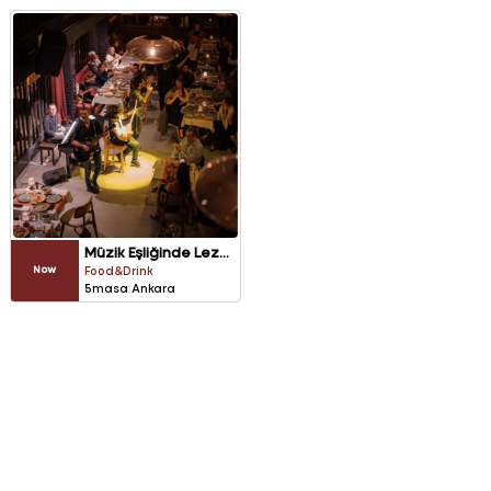
Müzik Eşliğinde Lezzet Dolu Bir Akşam
Now
Food&Drink
5masa Ankara