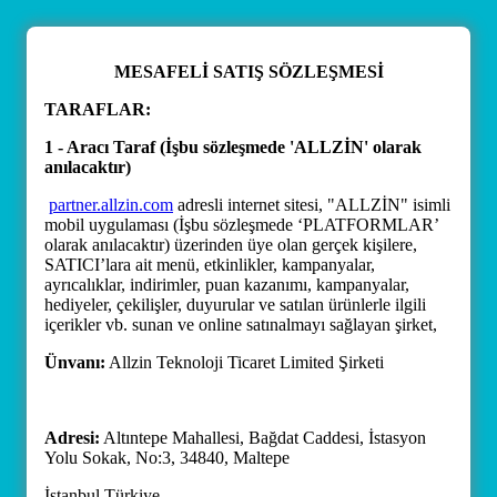
MESAFELİ SATIŞ SÖZLEŞMESİ
TARAFLAR:
1 - Aracı Taraf (İşbu sözleşmede 'ALLZİN' olarak
anılacaktır)
partner.allzin.com
adresli internet sitesi, "ALLZİN" isimli
mobil uygulaması (İşbu sözleşmede ‘PLATFORMLAR’
olarak anılacaktır) üzerinden üye olan gerçek kişilere,
SATICI’lara ait menü, etkinlikler, kampanyalar,
ayrıcalıklar, indirimler, puan kazanımı, kampanyalar,
hediyeler, çekilişler, duyurular ve satılan ürünlerle ilgili
içerikler vb. sunan ve online satınalmayı sağlayan şirket,
Ünvanı:
Allzin Teknoloji Ticaret Limited Şirketi
Adresi:
Altıntepe Mahallesi, Bağdat Caddesi, İstasyon
Yolu Sokak, No:3, 34840, Maltepe
İstanbul Türkiye