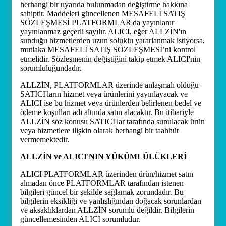
herhangi bir uyarıda bulunmadan değiştirme hakkına
sahiptir. Maddeleri güncellenen MESAFELİ SATIŞ
SÖZLEŞMESİ PLATFORMLAR'da yayınlanır
yayınlanmaz geçerli sayılır. ALICI, eğer ALLZİN'ın
sunduğu hizmetlerden uzun soluklu yararlanmak istiyorsa,
mutlaka MESAFELİ SATIŞ SÖZLEŞMESİ’ni kontrol
etmelidir. Sözleşmenin değiştiğini takip etmek ALICI'nin
sorumluluğundadır.
ALLZİN, PLATFORMLAR üzerinde anlaşmalı olduğu
SATICI'ların hizmet veya ürünlerini yayınlayacak ve
ALICI ise bu hizmet veya ürünlerden belirlenen bedel ve
ödeme koşulları adı altında satın alacaktır. Bu itibariyle
ALLZİN söz konusu SATICI'lar tarafında sunulacak ürün
veya hizmetlere ilişkin olarak herhangi bir taahhüt
vermemektedir.
ALLZİN ve ALICI'NIN YÜKÜMLÜLÜKLERİ
ALICI PLATFORMLAR üzerinden ürün/hizmet satın
almadan önce PLATFORMLAR tarafından istenen
bilgileri güncel bir şekilde sağlamak zorundadır. Bu
bilgilerin eksikliği ve yanlışlığından doğacak sorunlardan
ve aksaklıklardan ALLZİN sorumlu değildir. Bilgilerin
güncellemesinden ALICI sorumludur.