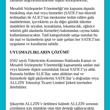
zamanın değerlendirilmesine ilişkin sözleşmelerde;
Mesafeli Sözleşmeler Yönetmeliği’nin kapsamı dışında
bırakılmış olan mal veya hizmetler (SATICI’nın düzenli
teslimatları ile ALICI’nın meskenine teslim edilen gıda
maddelerinin, içeceklerin ya da diğer günlük tüketim
maddeleri ile seyahat, konaklama, lokantacılık, eğlence
sektörü gibi alanlarda hizmetler) bakımından cayma hakkı
kullanılamayacaktır. Tatil kategorisinde satışa sunulan bu
tür mal ve hizmetlerin iptal ve iade şartları her SATICI’nın
uygulama ve kurallarına tabidir.
UYUŞMAZLIKLARIN ÇÖZÜMÜ
6502 sayılı Tüketicinin Korunması Hakkında Kanun ve
Mesafeli Sözleşmeler Yönetmeliği kapsamında satılan mal
veya hizmete ilişkin sorumluluk bizzat SATICI’ya aittir.
Bununla birlikte ALICIlar, satın aldıkları mal ve
hizmetlerle ilgili şikâyetlerini SATICIlar’a doğrudan veya
ALLZİN Teknoloji Ticaret Limited Şirketi üzerinden
iletebilirler.
Şikayetin ALLZİN’e iletilmesi halinde ALLZİN sorunun
çözülmesi için mümkün olan tüm desteği sağlayacaktır.