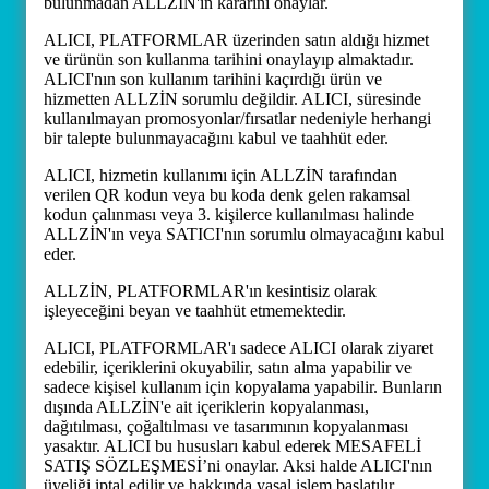
bulunmadan ALLZİN'in kararını onaylar.
ALICI, PLATFORMLAR üzerinden satın aldığı hizmet
ve ürünün son kullanma tarihini onaylayıp almaktadır.
ALICI'nın son kullanım tarihini kaçırdığı ürün ve
hizmetten ALLZİN sorumlu değildir. ALICI, süresinde
kullanılmayan promosyonlar/fırsatlar nedeniyle herhangi
bir talepte bulunmayacağını kabul ve taahhüt eder.
ALICI, hizmetin kullanımı için ALLZİN tarafından
verilen QR kodun veya bu koda denk gelen rakamsal
kodun çalınması veya 3. kişilerce kullanılması halinde
ALLZİN'ın veya SATICI'nın sorumlu olmayacağını kabul
eder.
ALLZİN, PLATFORMLAR'ın kesintisiz olarak
işleyeceğini beyan ve taahhüt etmemektedir.
ALICI, PLATFORMLAR'ı sadece ALICI olarak ziyaret
edebilir, içeriklerini okuyabilir, satın alma yapabilir ve
sadece kişisel kullanım için kopyalama yapabilir. Bunların
dışında ALLZİN'e ait içeriklerin kopyalanması,
dağıtılması, çoğaltılması ve tasarımının kopyalanması
yasaktır. ALICI bu hususları kabul ederek MESAFELİ
SATIŞ SÖZLEŞMESİ’ni onaylar. Aksi halde ALICI'nın
üyeliği iptal edilir ve hakkında yasal işlem başlatılır.