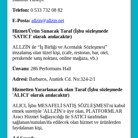
Telefon:
0 533 732 08 82
E-Posta:
allzin@allzin.net
Hizmet/Ürün Sunacak Taraf (İşbu sözleşmede
'SATICI' olarak anılacaktır)
ALLZİN ile “İş Birliği ve Acentalık Sözleşmesi”
imzalamış olan tüzel kişi, (cafe, restoran, bar, otel,
perakende satış noktası, online mağaza, vb.)
Ünvanı:
286 Performans Hall
Adresi:
Barbaros, Atatürk Cd. No:324-2/1
Hizmetten Yararlanacak olan Taraf (İşbu sözleşmede
'ALICI' olarak anılacaktır)
ALICI, İşbu MESAFELİ SATIŞ SÖZLEŞMESİ’ni kabul
etmek suretiyle 'ALLZİN’e üye olan, PLATFORMLAR
Aracı Hizmet Sağlayıcılığı ile SATICI tarafından
sağlanan/sunulan/ifa edilecek olan hizmet ve ürünlerden
faydalanan kişi,