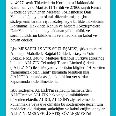
ve 4077 sayılı Tüketicilerin Korunması Hakkındaki
Kanun'un ve 6 Mart 2011 Tarihli ve 27866 sayılı Resmi
Gazete'de yayınlanan Mesafeli Sözleşmelere Dair
Yönetmeliğe uygun olarak düzenlenmiştir, işbu
sözleşmenin tarafları işbu sözleşmeyle birlikte Tüketicinin
Korunması Hakkında Kanun ve Mesafeli Sözleşmelere
Dair Yönetmelikten kaynaklanan yükümlülük ve
sorumluluklarını bildiklerini ve anladıklarını kabul ve
beyan ederler.
İşbu MESAFELİ SATIŞ SÖZLEŞMESİ, şirket merkezi
Altıntepe Mahallesi, Bağdat Caddesi, İstasyon Yolu
Sokak, No:3, 34840, Maltepe /İstanbul Türkiye adresinde
bulunan ALLZİN Teknoloji Ticaret Limited Şirketi
(“ALLZİN”) ile adı/soyadı ve iletişim bilgileri “Hizmetten
Yararlanacak olan Taraf” kısmında belirtilen kişi
(“ALICI”) arasında aşağıdaki hüküm ver şartlar
kapsamında akdedilmektedir.
İşbu sözleşme, ALLZİN'ın sağladığı hizmetlerden
ALICI'nin ve ALLZİN hak ve yükümlülüklerini
düzenlemektedir. ALICI, ALLZİN'ı ziyaret etmekle,
kullanmakla veya üye olmakla bu sözleşmede geçen tüm
maddeleri okuduğunu, anladığını ve kabul ettiğini onaylar.
ALLZİN, MESAFELİ SATIŞ SÖZLEŞMESİ’ni