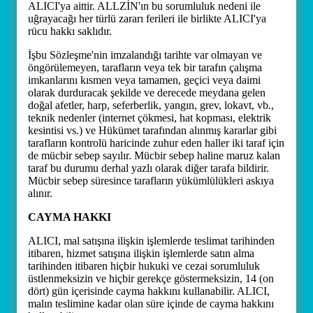
ALICI'ya aittir. ALLZİN'ın bu sorumluluk nedeni ile
uğrayacağı her türlü zararı ferileri ile birlikte ALICI'ya
rücu hakkı saklıdır.
İşbu Sözleşme'nin imzalandığı tarihte var olmayan ve
öngörülemeyen, tarafların veya tek bir tarafın çalışma
imkanlarını kısmen veya tamamen, geçici veya daimi
olarak durduracak şekilde ve derecede meydana gelen
doğal afetler, harp, seferberlik, yangın, grev, lokavt, vb.,
teknik nedenler (internet çökmesi, hat kopması, elektrik
kesintisi vs.) ve Hükümet tarafından alınmış kararlar gibi
tarafların kontrolü haricinde zuhur eden haller iki taraf için
de mücbir sebep sayılır. Mücbir sebep haline maruz kalan
taraf bu durumu derhal yazlı olarak diğer tarafa bildirir.
Mücbir sebep süresince tarafların yükümlülükleri askıya
alınır.
CAYMA HAKKI
ALICI, mal satışına ilişkin işlemlerde teslimat tarihinden
itibaren, hizmet satışına ilişkin işlemlerde satın alma
tarihinden itibaren hiçbir hukuki ve cezai sorumluluk
üstlenmeksizin ve hiçbir gerekçe göstermeksizin, 14 (on
dört) gün içerisinde cayma hakkını kullanabilir. ALICI,
malın teslimine kadar olan süre içinde de cayma hakkını