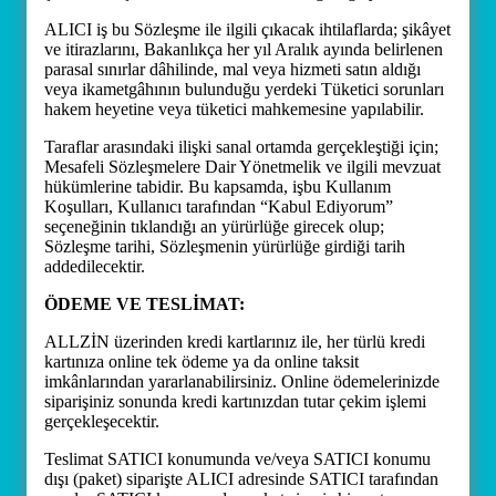
ALICI iş bu Sözleşme ile ilgili çıkacak ihtilaflarda; şikâyet
ve itirazlarını, Bakanlıkça her yıl Aralık ayında belirlenen
parasal sınırlar dâhilinde, mal veya hizmeti satın aldığı
veya ikametgâhının bulunduğu yerdeki Tüketici sorunları
hakem heyetine veya tüketici mahkemesine yapılabilir.
Taraflar arasındaki ilişki sanal ortamda gerçekleştiği için;
Mesafeli Sözleşmelere Dair Yönetmelik ve ilgili mevzuat
hükümlerine tabidir. Bu kapsamda, işbu Kullanım
Koşulları, Kullanıcı tarafından “Kabul Ediyorum”
seçeneğinin tıklandığı an yürürlüğe girecek olup;
Sözleşme tarihi, Sözleşmenin yürürlüğe girdiği tarih
addedilecektir.
ÖDEME VE TESLİMAT:
ALLZİN üzerinden kredi kartlarınız ile, her türlü kredi
kartınıza online tek ödeme ya da online taksit
imkânlarından yararlanabilirsiniz. Online ödemelerinizde
siparişiniz sonunda kredi kartınızdan tutar çekim işlemi
gerçekleşecektir.
Teslimat SATICI konumunda ve/veya SATICI konumu
dışı (paket) siparişte ALICI adresinde SATICI tarafından