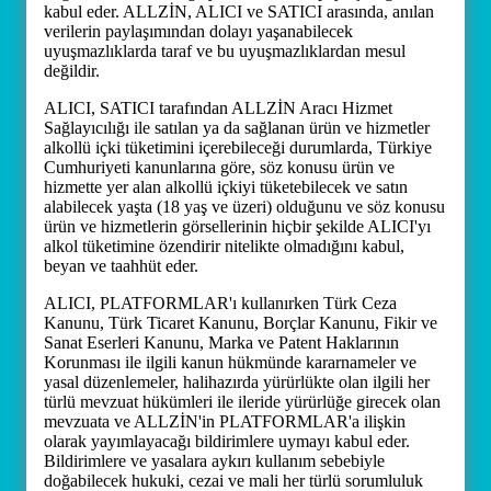
kabul eder. ALLZİN, ALICI ve SATICI arasında, anılan
verilerin paylaşımından dolayı yaşanabilecek
uyuşmazlıklarda taraf ve bu uyuşmazlıklardan mesul
değildir.
ALICI, SATICI tarafından ALLZİN Aracı Hizmet
Sağlayıcılığı ile satılan ya da sağlanan ürün ve hizmetler
alkollü içki tüketimini içerebileceği durumlarda, Türkiye
Cumhuriyeti kanunlarına göre, söz konusu ürün ve
hizmette yer alan alkollü içkiyi tüketebilecek ve satın
alabilecek yaşta (18 yaş ve üzeri) olduğunu ve söz konusu
ürün ve hizmetlerin görsellerinin hiçbir şekilde ALICI'yı
alkol tüketimine özendirir nitelikte olmadığını kabul,
beyan ve taahhüt eder.
ALICI, PLATFORMLAR'ı kullanırken Türk Ceza
Kanunu, Türk Ticaret Kanunu, Borçlar Kanunu, Fikir ve
Sanat Eserleri Kanunu, Marka ve Patent Haklarının
Korunması ile ilgili kanun hükmünde kararnameler ve
yasal düzenlemeler, halihazırda yürürlükte olan ilgili her
türlü mevzuat hükümleri ile ileride yürürlüğe girecek olan
mevzuata ve ALLZİN'in PLATFORMLAR'a ilişkin
olarak yayımlayacağı bildirimlere uymayı kabul eder.
Bildirimlere ve yasalara aykırı kullanım sebebiyle
doğabilecek hukuki, cezai ve mali her türlü sorumluluk