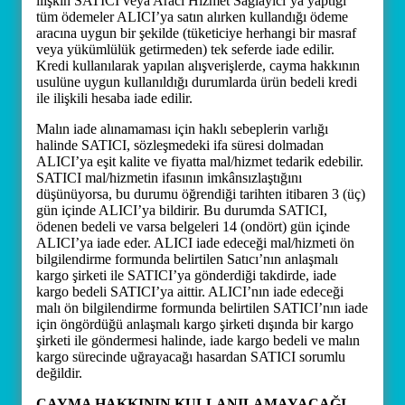
ilişkin SATICI veya Aracı Hizmet Sağlayıcı’ya yaptığı
tüm ödemeler ALICI’ya satın alırken kullandığı ödeme
aracına uygun bir şekilde (tüketiciye herhangi bir masraf
veya yükümlülük getirmeden) tek seferde iade edilir.
Kredi kullanılarak yapılan alışverişlerde, cayma hakkının
usulüne uygun kullanıldığı durumlarda ürün bedeli kredi
ile ilişkili hesaba iade edilir.
Malın iade alınamaması için haklı sebeplerin varlığı
halinde SATICI, sözleşmedeki ifa süresi dolmadan
ALICI’ya eşit kalite ve fiyatta mal/hizmet tedarik edebilir.
SATICI mal/hizmetin ifasının imkânsızlaştığını
düşünüyorsa, bu durumu öğrendiği tarihten itibaren 3 (üç)
gün içinde ALICI’ya bildirir. Bu durumda SATICI,
ödenen bedeli ve varsa belgeleri 14 (ondört) gün içinde
ALICI’ya iade eder. ALICI iade edeceği mal/hizmeti ön
bilgilendirme formunda belirtilen Satıcı’nın anlaşmalı
kargo şirketi ile SATICI’ya gönderdiği takdirde, iade
kargo bedeli SATICI’ya aittir. ALICI’nın iade edeceği
malı ön bilgilendirme formunda belirtilen SATICI’nın iade
için öngördüğü anlaşmalı kargo şirketi dışında bir kargo
şirketi ile göndermesi halinde, iade kargo bedeli ve malın
kargo sürecinde uğrayacağı hasardan SATICI sorumlu
değildir.
CAYMA HAKKININ KULLANILAMAYACAĞI