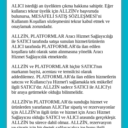
ALICI istediği an üyelikten çıkma hakkına sahiptir. Eğer
kullanıcı tekrar üyelik için ALLZİN'e başvuruda
bulunursa, MESAFELİ SATIŞ SÖZLEŞMESİ’ni
Kullanım Koşulları sözleşmesini tekrar kabul etmek ve
onaylamak zorundadır.
ALLZİN, PLATFORMLAR Aracı Hizmet Sağlayıcılığı
ile SATICI tarafında satışa sunulan hizmet/ürünlerin
ALICI tarafında PLATFORMLAR'da ilan edilen
koşullara tabi olarak satın alınmasına yönelik Aracı
Hizmet Sağlayıcılık etmektedir.
ALLZİN ve PLATFORMLAR hiçbir SATICI'nın
markanın bayisi, acentası ve temsilcisi olarak
addedilemez. PLATFORMLAR'da ilan edilen hizmetlerin
satıcısı ve Kullanıcı'ya Hizmet'i sağlamakla tek mükellef
ilgili SATICI’dır. ALLZİN sadece SATICI ile ALICI'yi
bir araya getirmekle olduğu bilinmelidir.
ALLZİN'in PLATFORMLAR'da sunduğu hizmet ve
ürünlerden yararlanan ALICI'lar sipariş ve rezervasyonlar
için ALLZİN'ın ilgili ürün ve hizmet için Aracı Hizmet
Sağlayıcısı olduğu SATICI ve ALICI arasında gerçekleşir.
ALLZİN bu sürece dahil olmaz. ALLZİN, rezervasyon
ve sipariş için bir destek sağlayacaksa ise bunu ilgili