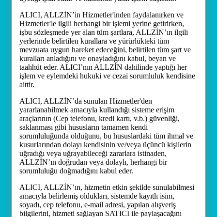
ALICI, ALLZİN’in Hizmetler'inden faydalanırken ve
Hizmetler'le ilgili herhangi bir işlemi yerine getirirken,
işbu sözleşmede yer alan tüm şartlara, ALLZİN’ın ilgili
yerlerinde belirtilen kurallara ve yürürlükteki tüm
mevzuata uygun hareket edeceğini, belirtilen tüm şart ve
kuralları anladığını ve onayladığını kabul, beyan ve
taahhüt eder. ALICI’nın ALLZİN dahilinde yaptığı her
işlem ve eylemdeki hukuki ve cezai sorumluluk kendisine
aittir.
ALICI, ALLZİN’da sunulan Hizmetler'den
yararlanabilmek amacıyla kullandığı sisteme erişim
araçlarının (Cep telefonu, kredi kartı, v.b.) güvenliği,
saklanması gibi hususların tamamen kendi
sorumluluğunda olduğunu, bu hususlardaki tüm ihmal ve
kusurlarından dolayı kendisinin ve/veya üçüncü kişilerin
uğradığı veya uğrayabileceği zararlara istinaden,
ALLZİN’ın doğrudan veya dolaylı, herhangi bir
sorumluluğu doğmadığını kabul eder.
ALICI, ALLZİN’ın, hizmetin etkin şekilde sunulabilmesi
amacıyla belirlemiş oldukları, sistemde kayıtlı isim,
soyadı, cep telefonu, e-mail adresi, yapılan alışveriş
bilgilerini, hizmeti sağlayan SATICI ile paylaşacağını