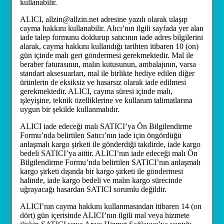
kullanabilir.
ALICI, allzin@allzin.net adresine yazılı olarak ulaşıp
cayma hakkını kullanabilir. Alıcı’nın ilgili sayfada yer alan
iade talep formunu doldurup satıcının iade adres bilgilerini
alarak, cayma hakkını kullandığı tarihten itibaren 10 (on)
gün içinde malı geri göndermesi gerekmektedir. Mal ile
beraber faturasının, malın kutusunun, ambalajının, varsa
standart aksesuarları, mal ile birlikte hediye edilen diğer
ürünlerin de eksiksiz ve hasarsız olarak iade edilmesi
gerekmektedir. ALICI, cayma süresi içinde malı,
işleyişine, teknik özelliklerine ve kullanım talimatlarına
uygun bir şekilde kullanmalıdır.
ALICI iade edeceği malı SATICI’ya Ön Bilgilendirme
Formu’nda belirtilen Satıcı’nın iade için öngördüğü
anlaşmalı kargo şirketi ile gönderdiği takdirde, iade kargo
bedeli SATICI’ya aittir. ALICI’nın iade edeceği malı Ön
Bilgilendirme Formu’nda belirtilen SATICI’nın anlaşmalı
kargo şirketi dışında bir kargo şirketi ile göndermesi
halinde, iade kargo bedeli ve malın kargo sürecinde
uğrayacağı hasardan SATICI sorumlu değildir.
ALICI’nın cayma hakkını kullanmasından itibaren 14 (on
dört) gün içerisinde ALICI’nın ilgili mal veya hizmete