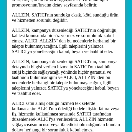
promosyonun/fırsatın detay sayfasında belirtir.
ALLZİN, SATICI'nın sunduğu eksik, kötü sunduğu ürün
ve hizmetten sorumlu değildir.
ALLZİN, kampanya düzenlediği SATICI'nın doğruluğu,
kalitesi konusunda bir söz vermez ve sorumluluk kabul
etmez. ALICI, ALLZİN' den bu nedenlerle herhangi bir
talepte bulunmayacağını, ilgili taleplerini yalnızca
SATICI'ya yönelteceğini kabul, beyan ve taahhüt eder.
ALLZİN, kampanya düzenlediği SATICI'nın, kampanya
detayında bilgisi verilen hizmetin SATICI'nın taahhüt
ettiği biçimde sağlayacağı yönünde hiçbir garantisi ve
taahhüdü bulunmadığını ve ALICI, ALLZİN' den bu
nedenlerle herhangi bir talepte bulunmayacağını, ilgili
taleplerini yalnızca SATICI'ya yönelteceğini kabul, beyan
ve taahhüt eder.
ALICI satın almış olduğu hizmeti tek seferde
kullanacaktır. ALICI'nın ödediği bedele ilişkin fatura veya
fiş, hizmetin kullanılması sırasında SATICI tarafından
düzenlenerek ALICI'ya verilecektir. ALLZİN hizmetin
sağlayıcısı/sunucusu veya ifa edicisi olmadığından bundan
dolayı herhangi bir sorumluluk kabul etmez.