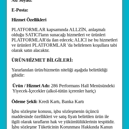
Ad Soyad:
E-Posta:
Hizmet Özellikleri
PLATFORMLAR kapsamında ALLZİN, anlaşmalı
olduğu SATICI'ların sunacağı hizmetleri ve ürünleri
PLATFORMLAR'da ilan edecek; ALICI ise bu hizmetleri
ve ürünleri PLATFORMLAR 'da belirlenen koşullara tabi
olarak satın alacaktır.
ÜRÜN/HİZMET BİLGİLERİ:
Yararlanılan ürün/hizmetin niteliği aşağıda belirtildiği
gibidir:
Ürün / Hizmet Adı:
286 Performans Hall Menüsündeki
Yiyecek-İçecekler (alkol-tütün içerenler hariç)
Ödeme Şekli:
Kredi Kartı, Banka Kartı
İşbu sözleşme konusu, işbu sözleşmenin üçüncü
maddesinde özellikleri ve satış fiyatı belirtilen ürün ile
ilgili olarak tarafların hak ve yükümlülüklerinin tespitidir.
İşbu sözleşme Tüketicinin Korunması Hakkında Kanun