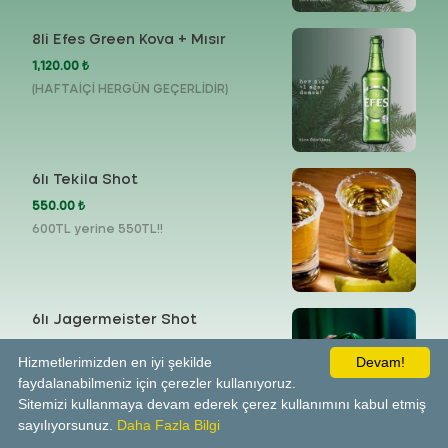
8li Efes Green Kova + Mısır
1,120.00 ₺
(HAFTAİÇİ HERGÜN GEÇERLİDİR)
6lı Tekila Shot
550.00 ₺
600TL yerine 550TL!!
6lı Jagermeister Shot
670.00 ₺
Hizmetlerimizden en iyi şekilde
Devam!
720TL yerine 670TL!!!
faydalanabilmeniz için çerezler kullanıyoruz.
Sitemizi kullanmaya devam ederek çerez kullanımını kabul etmiş
sayılıyorsunuz.
Daha Fazla Bilgi